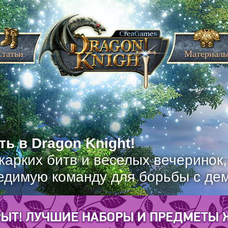
Статьи
Материал
ь в Dragon Knight!
жарких битв и веселых вечеринок
едимую команду для борьбы с де