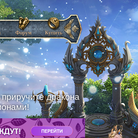
ы
Форум
Купить
, приручите дракона
монами!