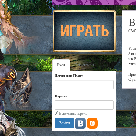
В
07-0
Уваж
8 ию
и в 
Учти
Вход
Регистрация
Прин
Логин или Почта:
С ув
Пароль:
Вспомнить пароль