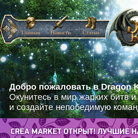
Главная
Новости
Статьи
Добро пожаловать в Dragon K
Окунитесь в мир жарких битв и
и создайте непобедимую коман