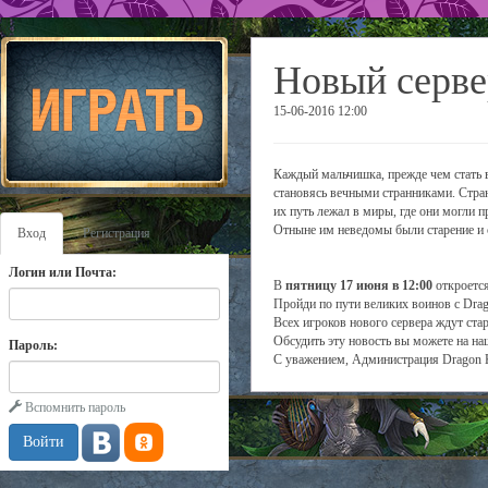
Новый серве
15-06-2016 12:00
Каждый мальчишка, прежде чем стать в
становясь вечными странниками. Стра
их путь лежал в миры, где они могли п
Отныне им неведомы были старение и с
Вход
Регистрация
Логин или Почта:
В
пятницу 17 июня в 12:00
откроется
Пройди по пути великих воинов с Drag
Всех игроков нового сервера ждут ста
Обсудить эту новость вы можете на н
Пароль:
С уважением, Администрация Dragon 
Вспомнить пароль