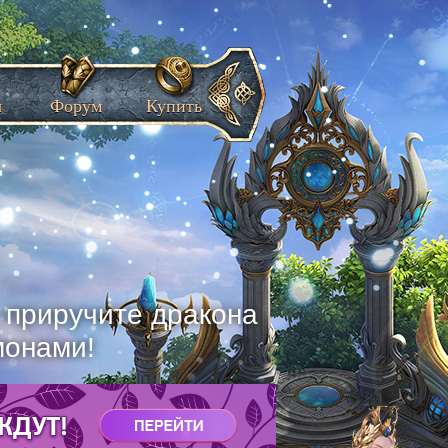
ы
Форум
Купить
, приручите дракона
монами!