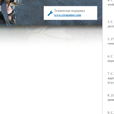
4. С
чтоб
Техническая поддержка
www.creagames.com
5. С
дост
5. 1
счет
6. С
игро
7. С
ждат
фор
8. 2
ценн
9. С