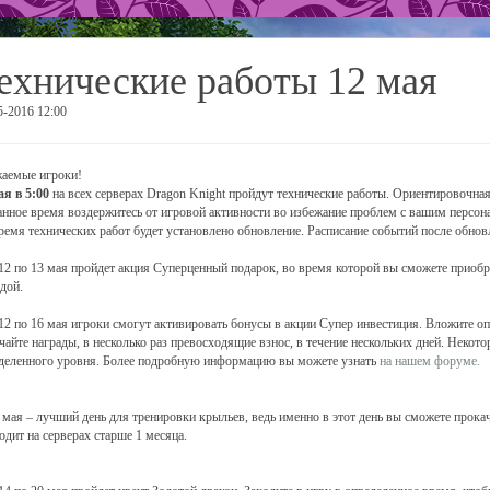
ехнические работы 12 мая
5-2016 12:00
аемые игроки!
ая в 5:00
на всех серверах Dragon Knight пройдут технические работы. Ориентировочная
анное время воздержитесь от игровой активности во избежание проблем с вашим персон
ремя технических работ будет установлено обновление. Расписание событий после обнов
 12 по 13 мая пройдет акция Суперценный подарок, во время которой вы сможете приобр
дой.
 12 по 16 мая игроки смогут активировать бонусы в акции Супер инвестиция. Вложите 
чайте награды, в несколько раз превосходящие взнос, в течение нескольких дней. Неко
деленного уровня. Более подробную информацию вы можете узнать
на нашем форуме.
3 мая – лучший день для тренировки крыльев, ведь именно в этот день вы сможете прок
одит на серверах старше 1 месяца.