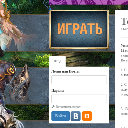
Т
11-0
Уваж
12 м
указ
Во в
Вход
Регистрация
1. С
Логин или Почта:
выго
2. С
полу
Пароль:
опре
Вспомнить пароль
3. 1
прох