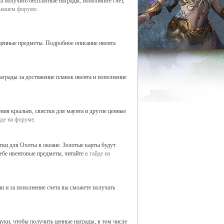
бы получить бесплатные награды, пополняйте счет,
 нашем форуме
.
е ценные предметы. Подробное описание ивента
награды за достижение планок ивента и пополнение
ния крыльев, свистки для маунта и другие ценные
йде на форуме
.
тки для Охоты в океане. Золотые карты будут
себе ивентовые предметы, читайте
в гайде на
ии и за пополнение счета вы сможете получать
уки, чтобы получить ценные награды, в том числе