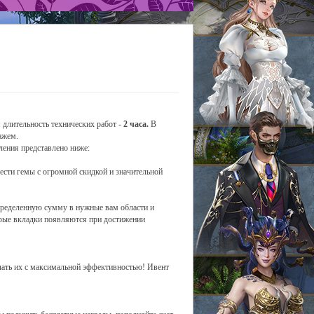
 длительность технических работ -
2 часа.
В
ажем.
ления представлено ниже:
ести гемы с огромной скидкой и значительной
определенную сумму в нужные вам области и
торые вкладки появляются при достижении
ачать их с максимальной эффективностью! Ивент