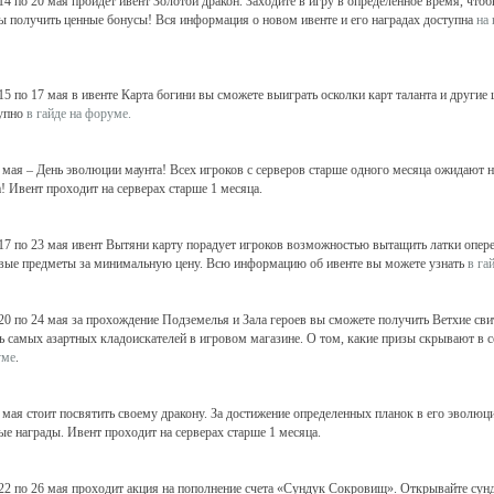
 14 по 20 мая пройдет ивент Золотой дракон. Заходите в игру в определенное время, что
ы получить ценные бонусы! Вся информация о новом ивенте и его наградах доступна
на
 15 по 17 мая в ивенте Карта богини вы сможете выиграть осколки карт таланта и други
упно
в гайде на форуме.
7 мая – День эволюции маунта! Всех игроков с серверов старше одного месяца ожидают 
а! Ивент проходит на серверах старше 1 месяца.
 17 по 23 мая ивент Вытяни карту порадует игроков возможностью вытащить латки опере
вые предметы за минимальную цену. Всю информацию об ивенте вы можете узнать
в га
 20 по 24 мая за прохождение Подземелья и Зала героев вы сможете получить Ветхие сви
ь самых азартных кладоискателей в игровом магазине. О том, какие призы скрывают в 
уме
.
1 мая стоит посвятить своему дракону. За достижение определенных планок в его эволюц
ые награды. Ивент проходит на серверах старше 1 месяца.
 22 по 26 мая проходит акция на пополнение счета «Сундук Сокровищ». Открывайте сунд