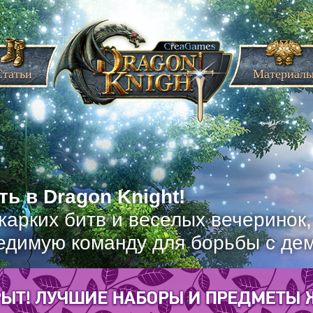
Статьи
Материал
ь в Dragon Knight!
жарких битв и веселых вечеринок
едимую команду для борьбы с де