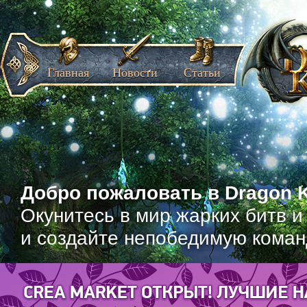
Главная
Новости
Статьи
Добро пожаловать в Dragon K
Окунитесь в мир жарких битв и
и создайте непобедимую коман