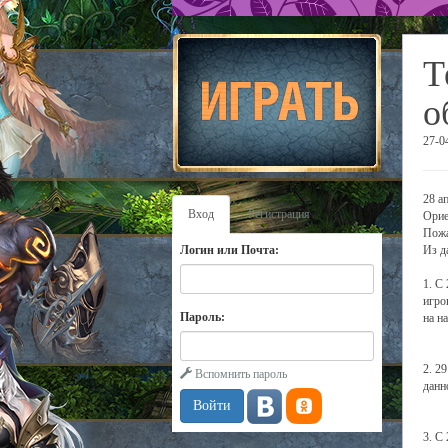
Т
о
27-0
28 а
Вход
Регистрация
Орие
Пожа
Логин или Почта:
Из д
1. С
игро
Пароль:
на н
2. 2
Вспомнить пароль
данн
3. С