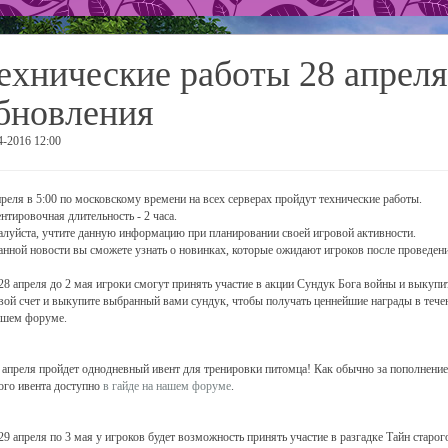
ехнические работы 28 апреля
бновления
4-2016 12:00
преля в 5:00 по московскому времени на всех серверах пройдут технические работы.
нтировочная длительность - 2 часа.
луйста, учтите данную информацию при планировании своей игровой активности.
анной новости вы сможете узнать о новинках, которые ожидают игроков после проведени
 28 апреля до 2 мая игроки смогут принять участие в акции Сундук Бога войны и выкуп
вой счет и выкупите выбранный вами сундук, чтобы получать ценнейшие награды в тече
ашем форуме.
9 апреля пройдет однодневный ивент для тренировки питомца! Как обычно за пополнени
ого ивента доступно
в гайде на нашем форуме
.
 29 апреля по 3 мая у игроков будет возможность принять участие в разгадке Тайн старог