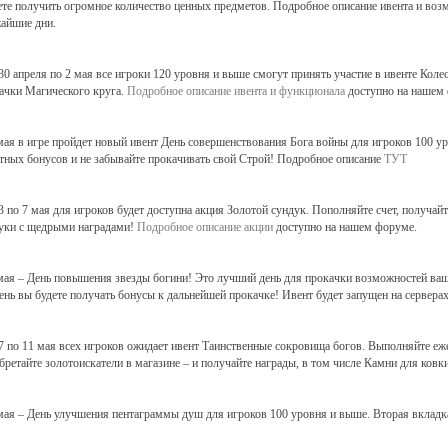
те получить огромное количество ценных предметов. Подробное описание ивента и во
айшие дни.
 30 апреля по 2 мая все игроки 120 уровня и выше смогут принять участие в ивенте Кол
ачки Магического круга.
Подробное описание ивента и функционала
доступно на нашем
 мая в игре пройдет новый ивент День совершенствования Бога войны для игроков 100 
тных бонусов и не забывайте прокачивать свой Строй! Подробное описание
ТУТ
 3 по 7 мая для игроков будет доступна акция Золотой сундук. Пополняйте счет, получа
уки с щедрыми наградами!
Подробное описание акции
доступно на нашем форуме.
 мая – День повышения звезды богини! Это лучший день для прокачки возможностей ва
ень вы будете получать бонусы к дальнейшей прокачке! Ивент будет запущен на серверах
 7 по 11 мая всех игроков ожидает ивент Таинственные сокровища богов. Выполняйте еж
бретайте золотоискатели в магазине – и получайте награды, в том числе Камни для ков
 мая – День улучшения пентаграммы душ для игроков 100 уровня и выше. Вторая вкладк