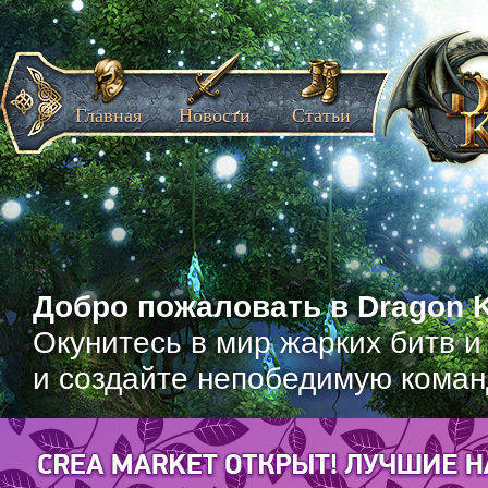
Главная
Новости
Статьи
Добро пожаловать в Dragon K
Окунитесь в мир жарких битв и
и создайте непобедимую коман