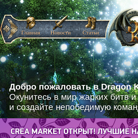
Главная
Новости
Статьи
Добро пожаловать в Dragon K
Окунитесь в мир жарких битв и
и создайте непобедимую коман