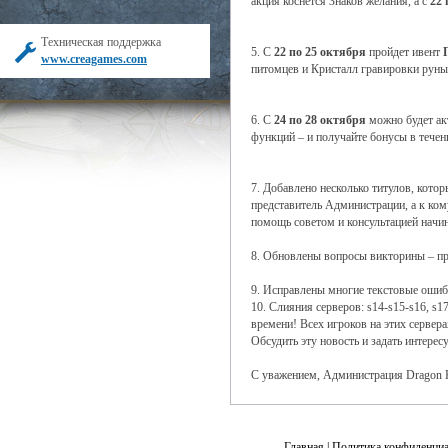
акция коснется Знаков желания, а с
22 
Техническая поддержка
5. С
22 по 25 октября
пройдет ивент
www.creagames.com
питомцев и Кристалл гравировки руны
6. С
24 по 28 октября
можно будет ак
функций – и получайте бонусы в течен
7. Добавлено несколько титулов, котор
представитель Администрации, а к ком
помощь советом и консультацией начи
8. Обновлены вопросы викторины – пр
9. Исправлены многие текстовые ошибк
10. Слияния серверов: s14-s15-s16, s1
времени! Всех игроков на этих сервер
Обсудить эту новость и задать интер
С уважением, Администрация Dragon 
Главная
|
Политика конфиденциа