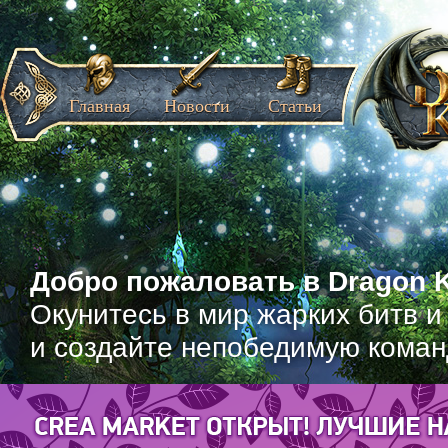
Главная
Новости
Статьи
Добро пожаловать в Dragon K
Окунитесь в мир жарких битв и
и создайте непобедимую коман