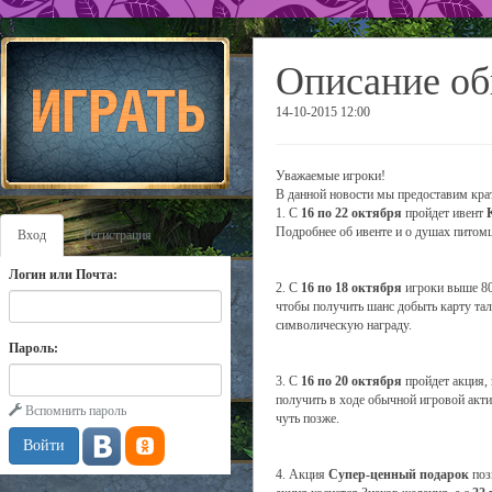
Описание об
14-10-2015 12:00
Уважаемые игроки!
В данной новости мы предоставим крат
1. С
16 по 22 октября
пройдет ивент
Подробнее об ивенте и о душах питом
Вход
Регистрация
Логин или Почта:
2. С
16 по 18 октября
игроки выше 80
чтобы получить шанс добыть карту та
символическую награду.
Пароль:
3. С
16 по 20 октября
пройдет акция,
получить в ходе обычной игровой акт
Вспомнить пароль
чуть позже.
4. Акция
Супер-ценный подарок
поз