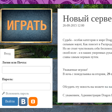
Новый серве
26-09-2015 12:00
Судьба - особая категория в мире Drag
сильным маунт, Как повезет в Распрод
Но не стоит чувствовать себя беспомощ
своей воле - и в ваших уверенных рука
Вход
Регистрация
славы самым верным путем.
Логин или Почта:
Уважаемые игроки!
В ночь с понедельника на вторник,
29 
Пароль:
Обсудить эту новость вы можете
на н
Вспомнить пароль
С уважением, Администрация Dragon 