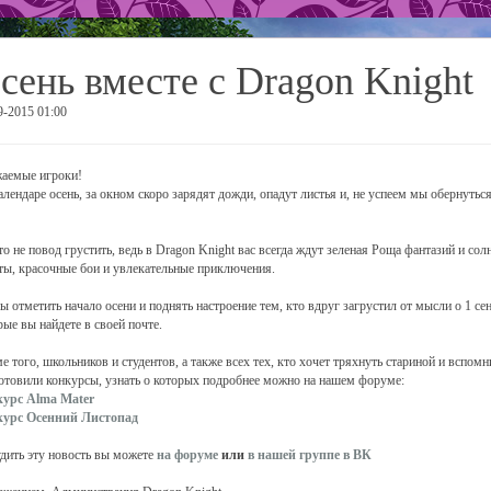
сень вместе с Dragon Knight
9-2015 01:00
аемые игроки!
алендаре осень, за окном скоро зарядят дожди, опадут листья и, не успеем мы обернуться
то не повод грустить, ведь в Dragon Knight вас всегда ждут зеленая Роща фантазий и со
ты, красочные бои и увлекательные приключения.
ы отметить начало осени и поднять настроение тем, кто вдруг загрустил от мысли о 1 с
рые вы найдете в своей почте.
е того, школьников и студентов, а также всех тех, кто хочет тряхнуть стариной и вспомни
отовили конкурсы, узнать о которых подробнее можно на нашем форуме:
урс Alma Mater
курс Осенний Листопад
дить эту новость вы можете
на форуме
или
в нашей группе в ВК