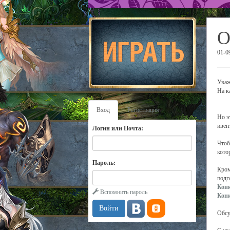
О
01-0
Уваж
На к
Вход
Регистрация
Но э
ивен
Логин или Почта:
Чтоб
кото
Пароль:
Кром
подг
Конк
Вспомнить пароль
Кон
Обсу