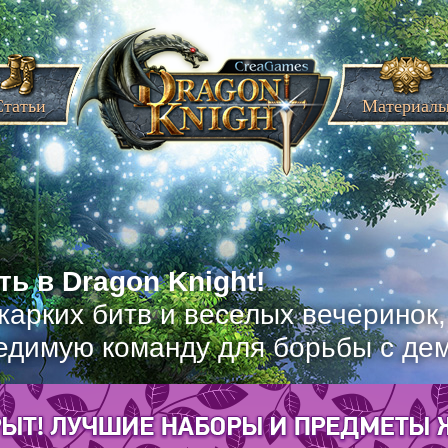
Статьи
Материал
ь в Dragon Knight!
жарких битв и веселых вечеринок
едимую команду для борьбы с де