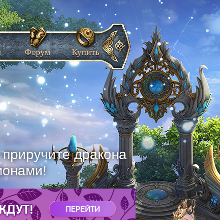
ы
Форум
Купить
, приручите дракона
монами!