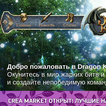
Главная
Новости
Статьи
Добро пожаловать в Dragon K
Окунитесь в мир жарких битв и
и создайте непобедимую коман