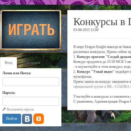
Конкурсы в 
03-08-2015 12:00
В мире Dragon Knight никогда не быва
различных конкурсах. Прямо сейчас про
1.
Конкурс оригами "Создай драко
Конкурс продлится до 23:59 МСК 5 ав
Вход
Регистрация
- и поучаствуйте в этом конкурсе, вед
2.
Конкурс "Узнай видео"
подойдет к
Логин или Почта:
мультфильм.
Прием заявок на конкурс завершится в
официальной группе в ВК
-
ССЫЛКА 
Пароль:
Участвуйте в конкурсах и становитесь
С уважением, Администрация Dragon 
Вспомнить пароль