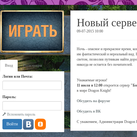
Новый серве
09-07-2015 10:00
Ночь - опасное и прекрасное время, к
им фантастический и нереальный вид. 
светом, позволяя путникам найти дор
никогда не остается без почитателей.
Вход
Регистрация
Логин или Почта:
Уважаемые игроки!
11 июля в 12:00
откроется сервер
"Бо
в мире Dragon Knight!
Пароль:
Обсудить на форуме
Обсудить в ВК
Вспомнить пароль
С уважением, Администрация Dragon 