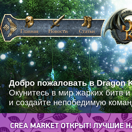
Главная
Новости
Статьи
Добро пожаловать в Dragon K
Окунитесь в мир жарких битв и
и создайте непобедимую коман