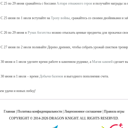
С 25 по 29 июня сражайтесь с боссами
Алтаря отважного героя
и получайте награды за 
С 25 июня по 1 июля вступайте на
Тропу войны
, сражайтесь со своими двойниками и за
С 26 по 29 июня в
Рунах богатства
можно отыскать ценные предметы для прокачки свое
С 27 июня по 2 июля поливайте Дерево древних, чтобы собрать урожай свистков трени
30 июня и 1 июля уделите время работе в каменном руднике, а
Магия камней
сделает в
30 июня и 1 июля – время
Добычи баленов
и выгодного пополнения счета.
ем удачи и новых побед!
Главная
|
Политика конфиденциальности
|
Лицензионное соглашение
|
Правила игры
COPYRIGHT © 2014-2026 DRAGON KNIGHT. ALL RIGHTS RESERVED.