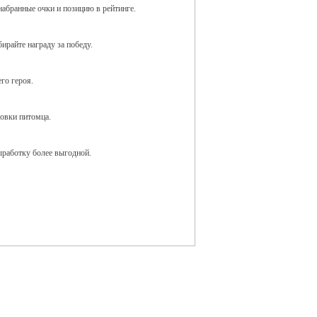
набранные очки и позицию в рейтинге.
бирайте награду за победу.
го героя.
ровки питомца.
ыработку более выгодной.