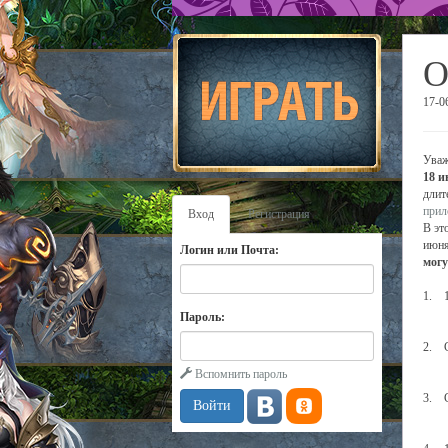
О
17-0
Уваж
18 
длит
прил
Вход
Регистрация
В эт
июня
Логин или Почта:
могу
1. 1
Пароль:
2. С
Вспомнить пароль
3. С