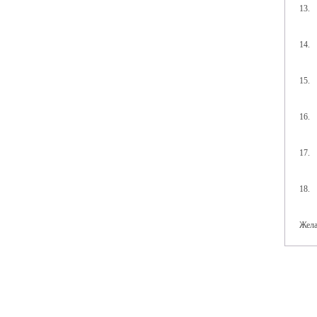
13. 
14. 
15. 
16. 
17. 
18. 
Жела