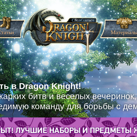
Статьи
Материал
ь в Dragon Knight!
жарких битв и веселых вечеринок
едимую команду для борьбы с де