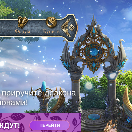
ы
Форум
Купить
, приручите дракона
монами!