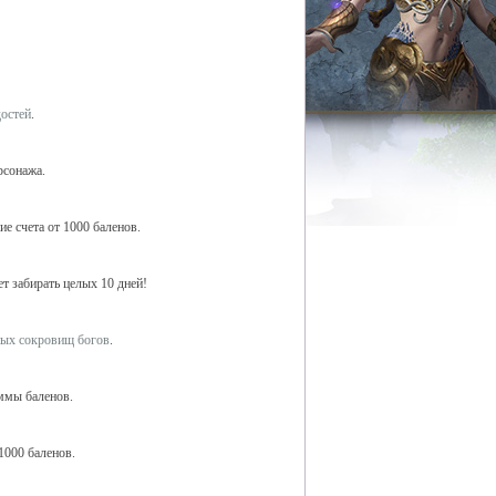
достей
.
рсонажа.
е счета от 1000 баленов.
ет забирать целых 10 дней!
ных сокровищ богов
.
ммы баленов.
1000 баленов.