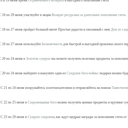
8 и 19 июня время
Ограниченного возврата
и выгодного пополнения счета.
 18 по 29 июня участвуйте в акции
Возврат ресурсами за длительное пополнение счета
.
 18 по 27 июня пройдет большой ивент Простые радости и связанный с ним
Дом из сла
 18 по 27 июня используйте
Бесконечность
для быстрой и выгодной прокачки своего пе
 20 по 24 июня в
Золотом сундуке
вы можете получить полезные предметы за пополнени
 20 по 24 июня выберите и выкупите один из
Сундуков бога войны
: подарки можно буд
С 21 по 24 июня вооружайтесь золотоискателями и отправляйтесь на поиски
Таинствен
С 22 по 25 июня в
Сокровищнице бога
можно получить ценные предметы и крупные су
С 25 по 29 июня в
Сундуке сокровищ
вас ждут щедрые награды за пополнение счета от 