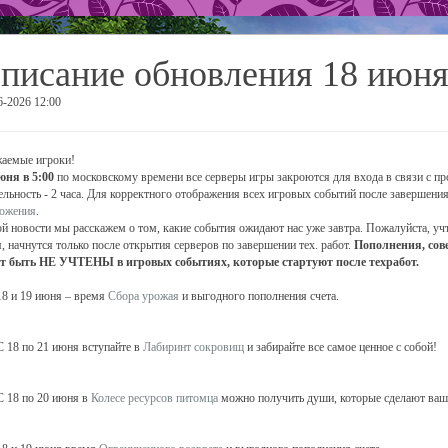
писание обновления 18 июн
6-2026 12:00
аемые игроки!
июня
в 5:00
по московскому времени все серверы игры закроются для входа в связи с п
ельность - 2 часа. Для корректного отображения всех игровых событий после завершен
ожения
.
ой новости мы расскажем о том, какие события ожидают нас уже завтра. Пожалуйста, учт
, начнутся только после открытия серверов по завершении тех. работ.
Пополнения, сов
т быть НЕ УЧТЕНЫ в игровых событиях, которые стартуют после техработ.
8 и 19 июня – время
Сбора урожая
и выгодного пополнения счета.
 18 по 21 июня вступайте в
Лабиринт сокровищ
и забирайте все самое ценное с собой!
 18 по 20 июня в
Колесе ресурсов питомца
можно получить души, которые сделают ваш