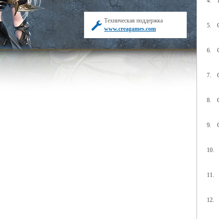
4. 1
Техническая поддержка
5. С
www.creagames.com
6. С
7. С
8. С
9. С
10. 
11. 
12. 