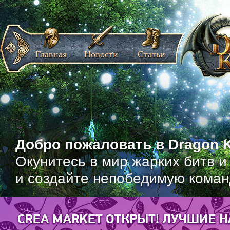
Главная
Новости
Статьи
Добро пожаловать в Dragon K
Окунитесь в мир жарких битв и
и создайте непобедимую коман