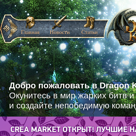
Главная
Новости
Статьи
Добро пожаловать в Dragon K
Окунитесь в мир жарких битв и
и создайте непобедимую коман