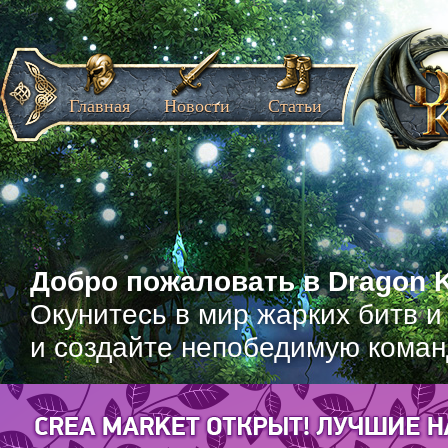
Главная
Новости
Статьи
Добро пожаловать в Dragon K
Окунитесь в мир жарких битв и
и создайте непобедимую коман