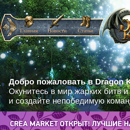
Главная
Новости
Статьи
Добро пожаловать в Dragon K
Окунитесь в мир жарких битв и
и создайте непобедимую коман