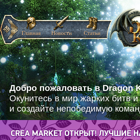
Главная
Новости
Статьи
Добро пожаловать в Dragon K
Окунитесь в мир жарких битв и
и создайте непобедимую коман