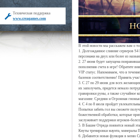
Техническая поддержка
www.creagames.com
В этой новости мы расскажем вам о то
1. Долгожданное слияние серверов S4 
персонажи на двух или более из назван
2. 27 июня будет запущена понравивш
пополнения счета в игре! Обратите вни
VIP статус. Напоминаем, что в течение
баленов соответственно! Принять участ
3. С 27 по 29 июня для всех желающих
их заполучить, придется немало потру
гравировки руны, а также случайное к
магазине. Средняя и Огромная гномья 
4. С 4 по 8 июля пройдет увлекательн
Попытки забить гол вы сможете получи
божественной обработки, которые при
заслуживает поддержки игроков-болел
5. В Башне Отряда появится новый эта
Кнуты тренировки маунта, минералы П
6. Добавится новая функция в меню С