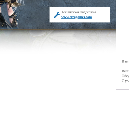
Техническая поддержка
www.creagames.com
В пя
Всех
Обсу
С ув