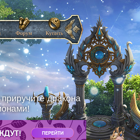
ы
Форум
Купить
, приручите дракона
монами!