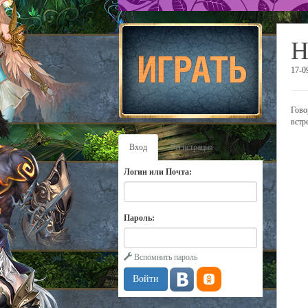
Н
17-0
Гово
встр
Вход
Регистрация
Логин или Почта:
Пароль:
Вспомнить пароль