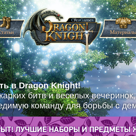
Статьи
Материал
ь в Dragon Knight!
жарких битв и веселых вечеринок
едимую команду для борьбы с де