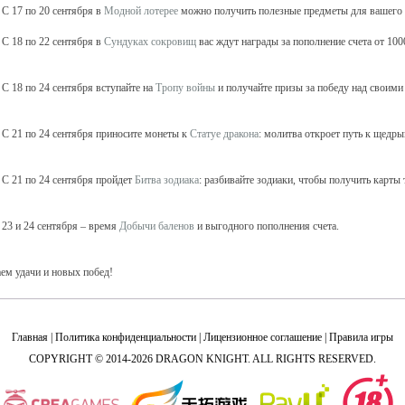
С 17 по 20 сентября в
Модной лотерее
можно получить полезные предметы для вашего 
С 18 по 22 сентября в
Сундуках сокровищ
вас ждут награды за пополнение счета от 100
С 18 по 24 сентября вступайте на
Тропу войны
и получайте призы за победу над своими
С 21 по 24 сентября приносите монеты к
Статуе дракона
: молитва откроет путь к щедры
С 21 по 24 сентября пройдет
Битва зодиака
: разбивайте зодиаки, чтобы получить карты
23 и 24 сентября – время
Добычи баленов
и выгодного пополнения счета.
ем удачи и новых побед!
Главная
|
Политика конфиденциальности
|
Лицензионное соглашение
|
Правила игры
COPYRIGHT © 2014-2026 DRAGON KNIGHT. ALL RIGHTS RESERVED.