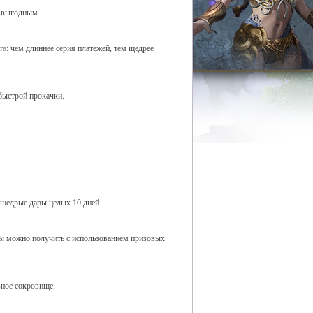
о выгодным.
та
: чем длиннее серия платежей, тем щедрее
быстрой прокачки.
 щедрые дары целых 10 дней.
ты можно получить с использованием призовых
вное сокровище.