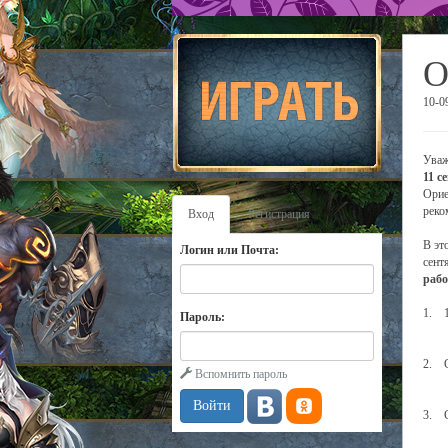
О
10-0
Уваж
11 с
Орие
рек
Вход
Регистрация
В эт
Логин или Почта:
сент
рабо
1. 1
Пароль:
2. С
Вспомнить пароль
3. С