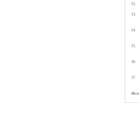
12. 
13. 
14. 
15. 
16. 
17. 
Жела