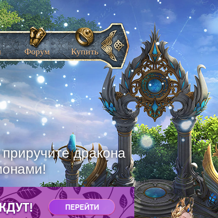
ы
Форум
Купить
, приручите дракона
монами!