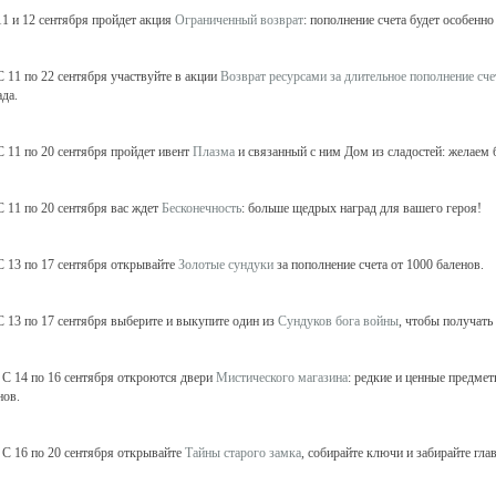
1 и 12 сентября пройдет акция
Ограниченный возврат
: пополнение счета будет особенн
 11 по 22 сентября участвуйте в акции
Возврат ресурсами за длительное пополнение сче
ада.
 11 по 20 сентября пройдет ивент
Плазма
и связанный с ним Дом из сладостей: желаем 
 11 по 20 сентября вас ждет
Бесконечность
: больше щедрых наград для вашего героя!
 13 по 17 сентября открывайте
Золотые сундуки
за пополнение счета от 1000 баленов.
 13 по 17 сентября выберите и выкупите один из
Сундуков бога войны
, чтобы получать
С 14 по 16 сентября откроются двери
Мистического магазина
: редкие и ценные предме
нов.
С 16 по 20 сентября открывайте
Тайны старого замка
, собирайте ключи и забирайте гла