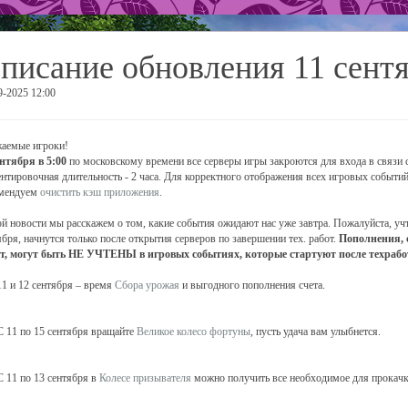
писание обновления 11 сент
9-2025 12:00
аемые игроки!
ентября в 5:00
по московскому времени все серверы игры закроются для входа в связи с
нтировочная длительность - 2 часа. Для корректного отображения всех игровых событий
омендуем
очистить кэш приложения
.
ой новости мы расскажем о том, какие события ожидают нас уже завтра. Пожалуйста, учт
ября, начнутся только после открытия серверов по завершении тех. работ.
Пополнения, 
т, могут быть НЕ УЧТЕНЫ в игровых событиях, которые стартуют после техрабо
1 и 12 сентября – время
Сбора урожая
и выгодного пополнения счета.
 11 по 15 сентября вращайте
Великое колесо фортуны
, пусть удача вам улыбнется.
 11 по 13 сентября в
Колесе призывателя
можно получить все необходимое для прокачк