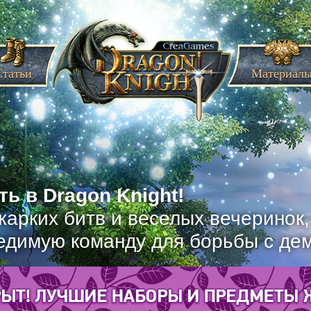
Статьи
Материал
ь в Dragon Knight!
жарких битв и веселых вечеринок
едимую команду для борьбы с де