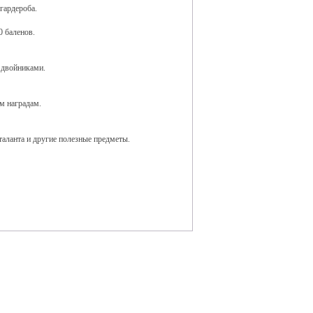
гардероба.
0 баленов.
 двойниками.
м наградам.
 таланта и другие полезные предметы.