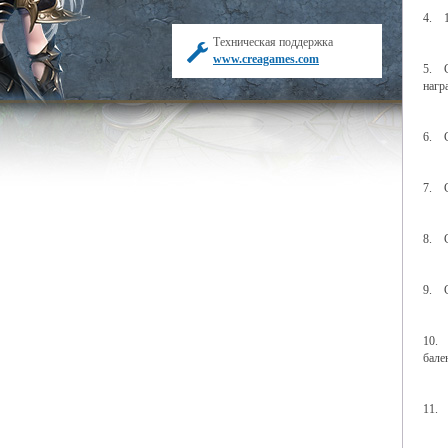
4. 1
Техническая поддержка
www.creagames.com
5. С
нагр
6. С
7. С
8. С
9. С
10. 
бале
11. 