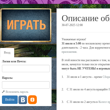
Описание об
30-07-2025 12:00
Уважаемые игроки!
31 июля в 5:00
по московскому времен
длительность - 2 часа. Для корректно
приложения
.
Вход
Регистрация
В этой новости мы расскажем о том, к
Логин или Почта:
июля, начнутся только после открытия
могут быть НЕ УЧТЕНЫ в игровых с
1. 31 июля и 1 августа – время
Сбора
Пароль:
2. С 31 июля по 4 августа вращайте
В
Вспомнить пароль
3. С 31 июля по 2 августа в
Колесе п