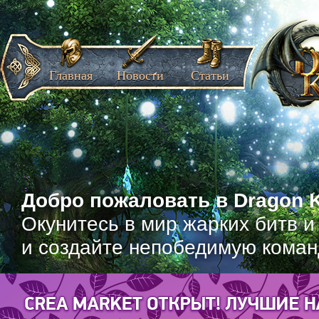
Главная
Новости
Статьи
Добро пожаловать в Dragon K
Окунитесь в мир жарких битв и
и создайте непобедимую коман