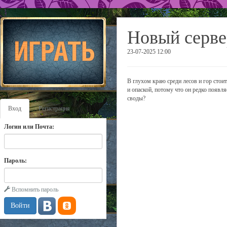
Новый серве
23-07-2025 12:00
В глухом краю среди лесов и гор стои
и опаской, потому что он редко появл
своды?
Вход
Регистрация
Логин или Почта:
Пароль:
Вспомнить пароль