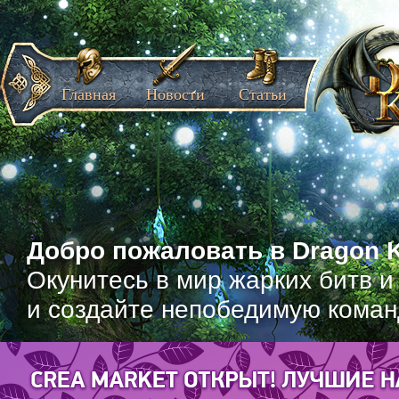
Главная
Новости
Статьи
Добро пожаловать в Dragon K
Окунитесь в мир жарких битв и
и создайте непобедимую коман