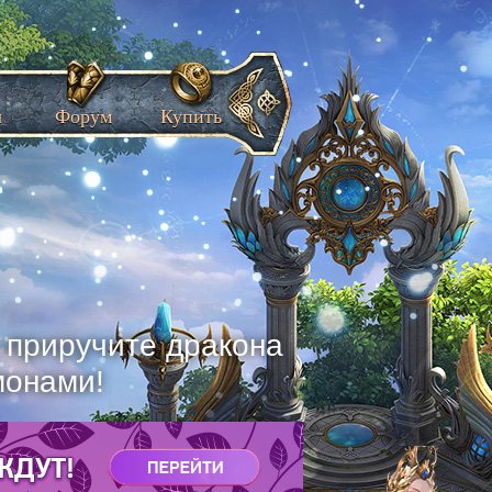
ы
Форум
Купить
, приручите дракона
монами!