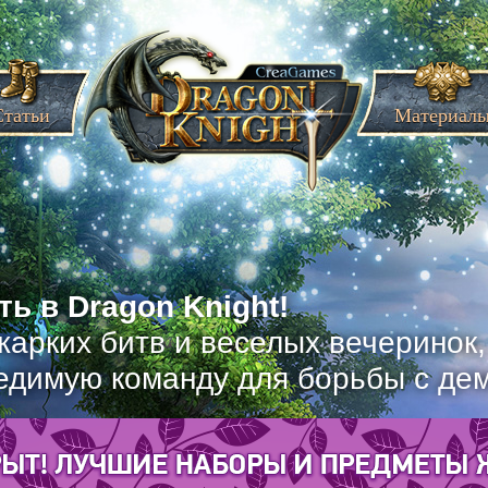
Статьи
Материал
ь в Dragon Knight!
жарких битв и веселых вечеринок
едимую команду для борьбы с де