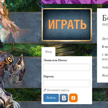
Б
19-0
Друз
В че
Вход
Регистрация
С
19
полу
Логин или Почта:
Акци
Жела
Пароль:
Вспомнить пароль