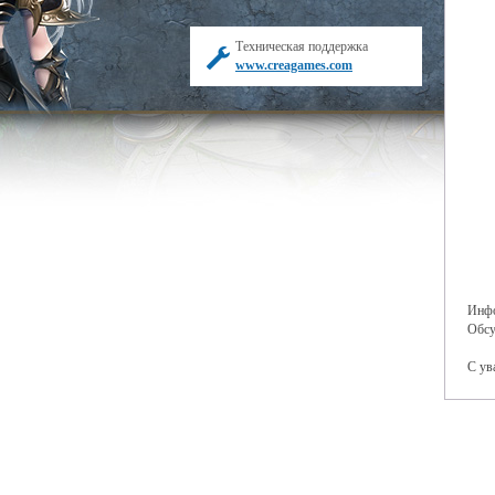
Техническая поддержка
www.creagames.com
Инфо
Обсу
С ув