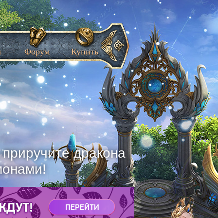
ы
Форум
Купить
, приручите дракона
монами!