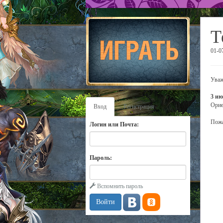
Т
01-0
Уваж
3 ию
Орие
Вход
Регистрация
Пожа
Логин или Почта:
Пароль:
Вспомнить пароль