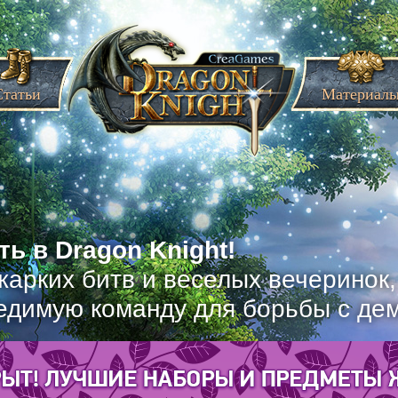
Статьи
Материал
ь в Dragon Knight!
жарких битв и веселых вечеринок
едимую команду для борьбы с де