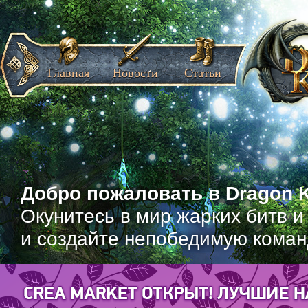
Главная
Новости
Статьи
Добро пожаловать в Dragon K
Окунитесь в мир жарких битв и
и создайте непобедимую коман