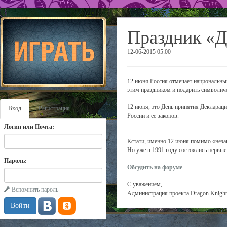
Праздник «Д
12-06-2015 05:00
12 июня Россия отмечает национальны
этим праздником и подарить символиче
12 июня, это День принятия Деклараци
Вход
Регистрация
России и ее законов.
Логин или Почта:
Кстати, именно 12 июня помимо «незав
Но уже в 1991 году состоялись первые
Пароль:
Обсудить на форуме
С уважением,
Вспомнить пароль
Администрация проекта Dragon Knight