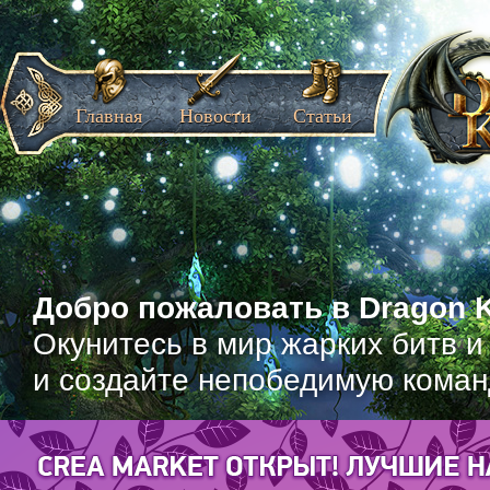
Главная
Новости
Статьи
Добро пожаловать в Dragon K
Окунитесь в мир жарких битв и
и создайте непобедимую коман