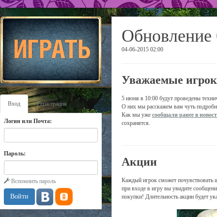
Обновление 
04-06-2015 02:00
Уважаемые игрок
5 июня в 10:00 будут проведены техни
Вход
Регистрация
О них мы расскажем вам чуть подробн
Как мы уже
сообщали ранее в новос
Логин или Почта:
сохранятся.
Пароль:
Акции
Каждый игрок сможет почувствовать ще
Вспомнить пароль
при входе в игру вы увидите сообщение
покупки! Длительность акции будет ука