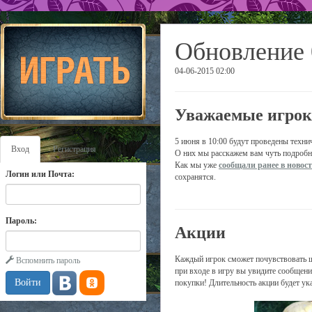
Обновление 
04-06-2015 02:00
Уважаемые игрок
5 июня в 10:00 будут проведены техни
Вход
Регистрация
О них мы расскажем вам чуть подробн
Как мы уже
сообщали ранее в новос
Логин или Почта:
сохранятся.
Пароль:
Акции
Каждый игрок сможет почувствовать ще
Вспомнить пароль
при входе в игру вы увидите сообщение
покупки! Длительность акции будет ука