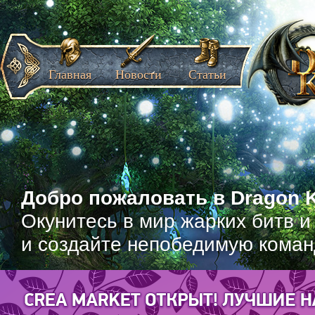
Главная
Новости
Статьи
Добро пожаловать в Dragon K
Окунитесь в мир жарких битв и
и создайте непобедимую коман