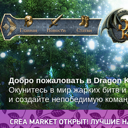
Главная
Новости
Статьи
Добро пожаловать в Dragon K
Окунитесь в мир жарких битв и
и создайте непобедимую коман