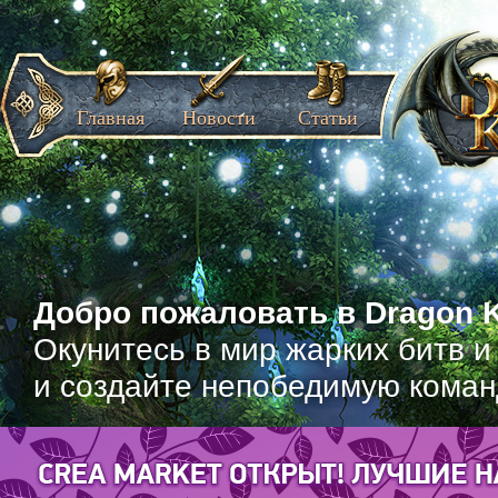
Главная
Новости
Статьи
Добро пожаловать в Dragon K
Окунитесь в мир жарких битв и
и создайте непобедимую коман