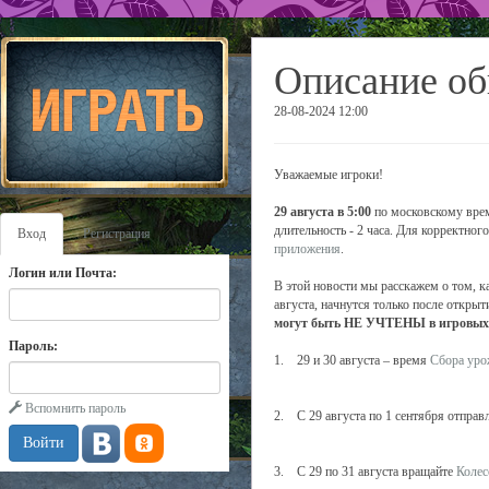
Описание об
28-08-2024 12:00
Уважаемые игроки!
29 августа в 5:00
по московскому врем
длительность - 2 часа. Для корректно
Вход
Регистрация
приложения
.
Логин или Почта:
В этой новости мы расскажем о том, к
августа, начнутся только после открыт
могут быть НЕ УЧТЕНЫ в игровых с
Пароль:
1. 29 и 30 августа – время
Сбора уро
Вспомнить пароль
2. С 29 августа по 1 сентября отправ
3. С 29 по 31 августа вращайте
Колес