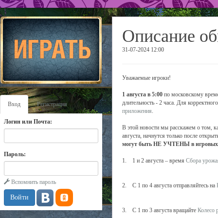
Описание об
31-07-2024 12:00
Уважаемые игроки!
1 августа в 5:00
по московскому време
длительность - 2 часа. Для корректно
Вход
Регистрация
приложения
.
Логин или Почта:
В этой новости мы расскажем о том, к
августа, начнутся только после открыт
могут быть НЕ УЧТЕНЫ в игровых с
Пароль:
1. 1 и 2 августа – время
Сбора урожа
Вспомнить пароль
2. С 1 по 4 августа отправляйтесь на
3. С 1 по 3 августа вращайте
Колесо 