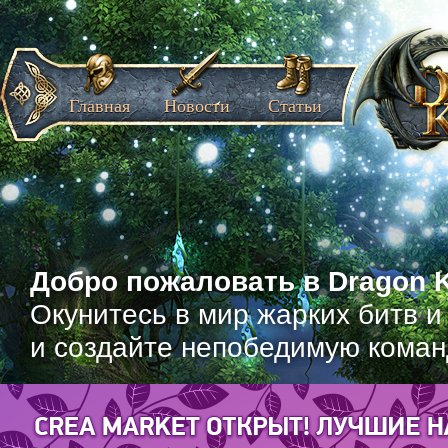
Главная
Новости
Статьи
Добро пожаловать в Dragon K
Окунитесь в мир жарких битв и
и создайте непобедимую коман