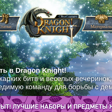
Статьи
Материал
ь в Dragon Knight!
жарких битв и веселых вечеринок
едимую команду для борьбы с де