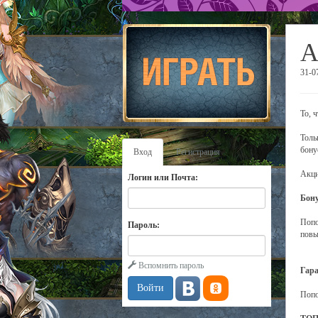
А
31-0
То, 
Толь
бону
Вход
Регистрация
Акци
Логин или Почта:
Бону
Попо
Пароль:
повы
Вспомнить пароль
Гара
Попо