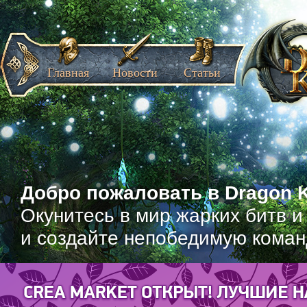
Главная
Новости
Статьи
Добро пожаловать в Dragon K
Окунитесь в мир жарких битв и
и создайте непобедимую коман