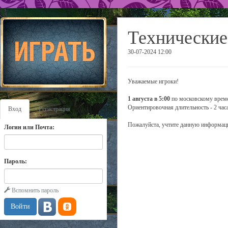
Технические
30-07-2024 12:00
Уважаемые игроки!
1 августа в 5:00
по московскому време
Ориентировочная длительность - 2 часа
Вход
Регистрация
Пожалуйста, учтите данную информаци
Логин или Почта:
Пароль:
Вспомнить пароль