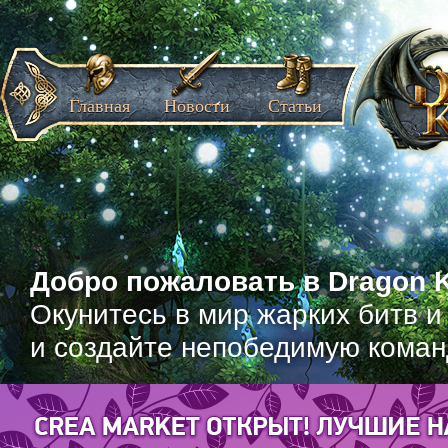
Главная
Новости
Статьи
Добро пожаловать в Dragon K
Окунитесь в мир жарких битв и
и создайте непобедимую коман