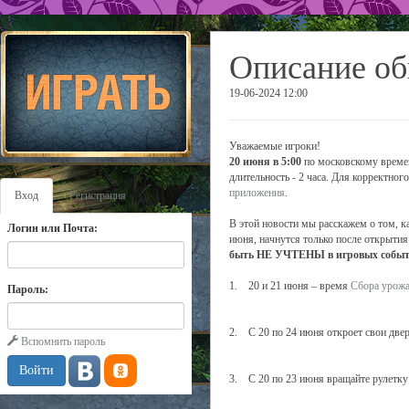
Описание об
19-06-2024 12:00
Уважаемые игроки!
20 июня в 5:00
по московскому времен
длительность - 2 часа. Для корректно
приложения
.
Вход
Регистрация
В этой новости мы расскажем о том, к
Логин или Почта:
июня, начнутся только после открытия
быть НЕ УЧТЕНЫ в игровых события
1. 20 и 21 июня – время
Сбора урож
Пароль:
2. С 20 по 24 июня откроет свои две
Вспомнить пароль
3. С 20 по 23 июня вращайте рулетк