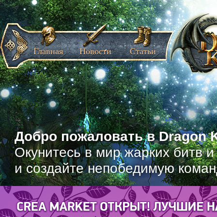
Главная
Новости
Статьи
Добро пожаловать в Dragon K
Окунитесь в мир жарких битв и
и создайте непобедимую коман