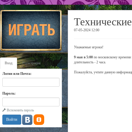
Технические
07-05-2024 12:00
Уважаемые игроки!
9 мая в 5:00
по московскому времени 
длительность - 2 часа.
Вход
Регистрация
Пожалуйста, учтите данную информаци
Логин или Почта:
Пароль:
Вспомнить пароль