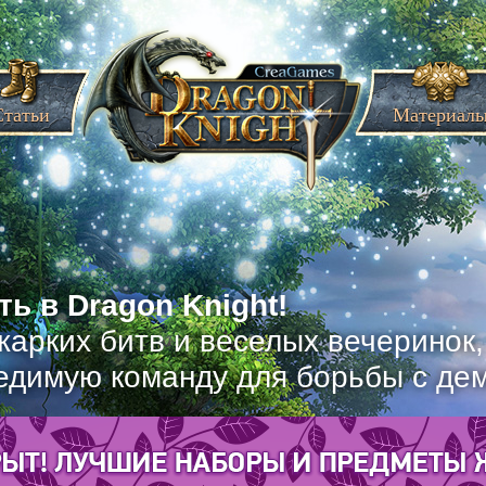
Статьи
Материал
ь в Dragon Knight!
жарких битв и веселых вечеринок
едимую команду для борьбы с де