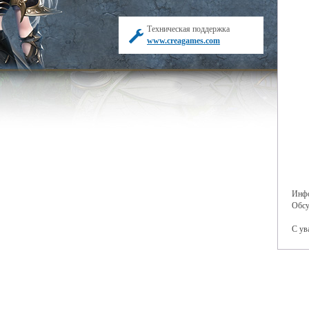
Техническая поддержка
www.creagames.com
Инфо
Обсу
С ув