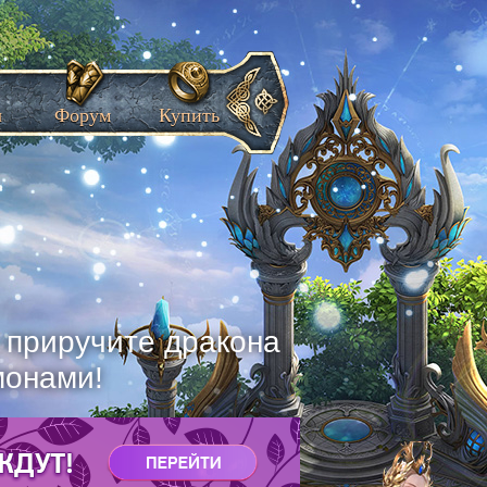
ы
Форум
Купить
, приручите дракона
монами!