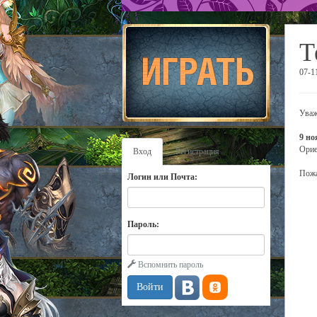
Т
07-1
Уваж
9 но
Орие
Вход
Регистрация
Пожа
Логин или Почта:
Пароль:
Вспомнить пароль