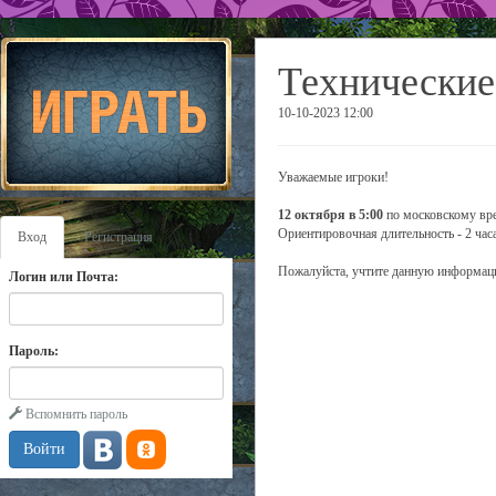
Технические
10-10-2023 12:00
Уважаемые игроки!
12 октября в 5:00
по московскому вре
Ориентировочная длительность - 2 часа
Вход
Регистрация
Пожалуйста, учтите данную информаци
Логин или Почта:
Пароль:
Вспомнить пароль