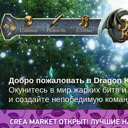
Главная
Новости
Статьи
Добро пожаловать в Dragon K
Окунитесь в мир жарких битв и
и создайте непобедимую коман