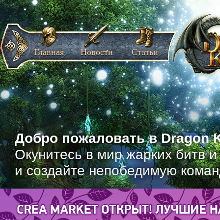
Главная
Новости
Статьи
Добро пожаловать в Dragon K
Окунитесь в мир жарких битв и
и создайте непобедимую коман