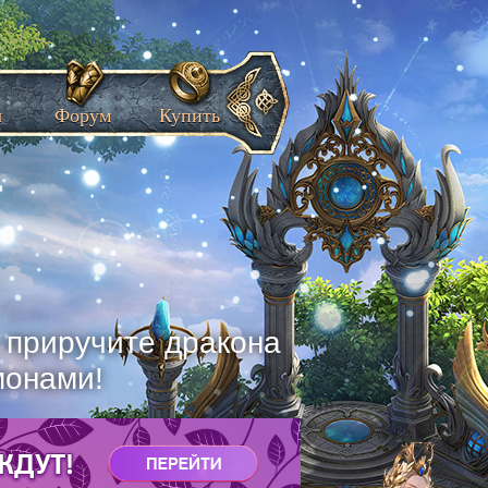
ы
Форум
Купить
, приручите дракона
монами!