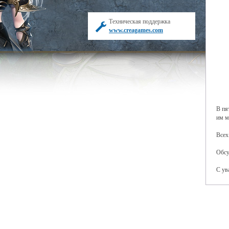
Техническая поддержка
www.creagames.com
В пя
им м
Всех
Обсу
С ув