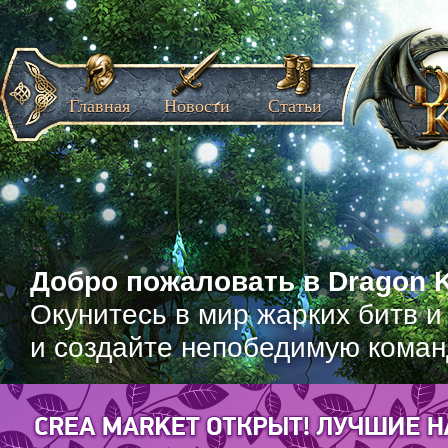
Главная
Новости
Статьи
Добро пожаловать в Dragon K
Окунитесь в мир жарких битв и
и создайте непобедимую коман