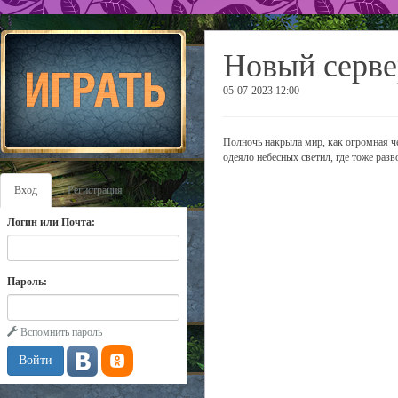
Новый серве
05-07-2023 12:00
Полночь накрыла мир, как огромная че
одеяло небесных светил, где тоже раз
Вход
Регистрация
Логин или Почта:
Пароль:
Вспомнить пароль