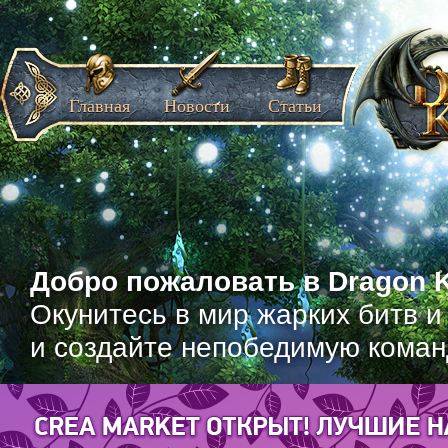
Главная
Новости
Статьи
Добро пожаловать в Dragon K
Окунитесь в мир жарких битв и
и создайте непобедимую коман