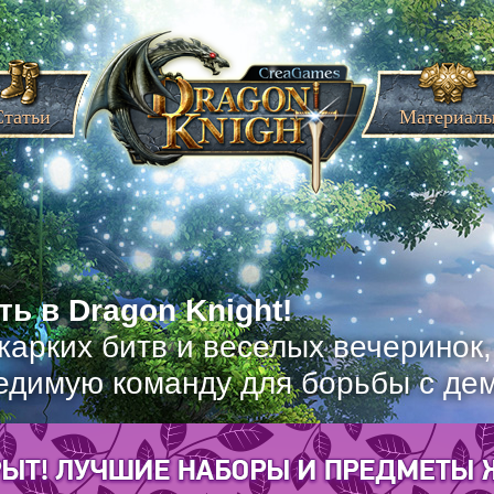
Статьи
Материал
ь в Dragon Knight!
жарких битв и веселых вечеринок
едимую команду для борьбы с де