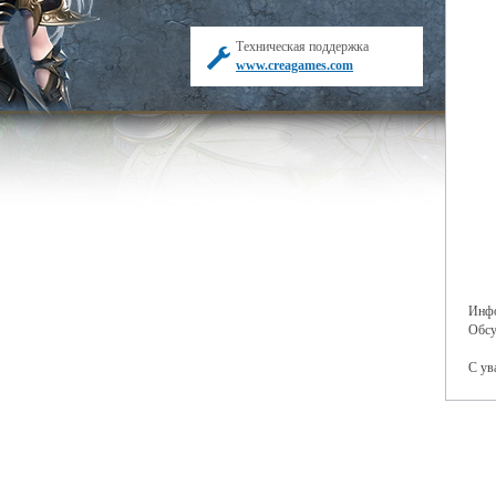
Техническая поддержка
www.creagames.com
Инфо
Обсу
С ув