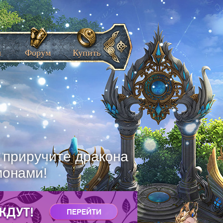
ы
Форум
Купить
, приручите дракона
монами!