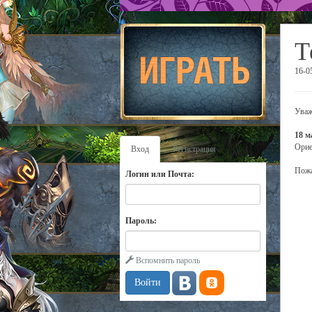
Т
16-0
Уваж
18 м
Орие
Вход
Регистрация
Пожа
Логин или Почта:
Пароль:
Вспомнить пароль