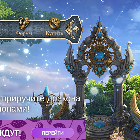
ы
Форум
Купить
, приручите дракона
монами!