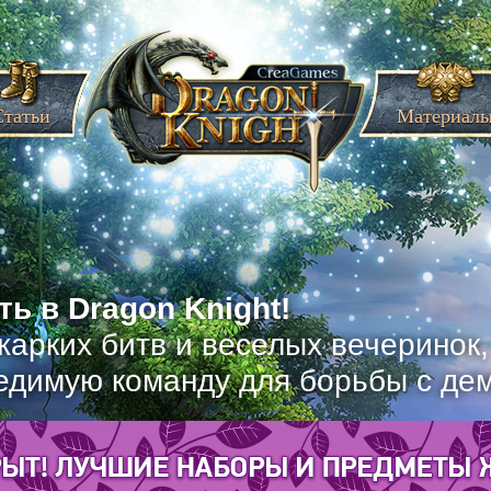
Статьи
Материал
ь в Dragon Knight!
жарких битв и веселых вечеринок
едимую команду для борьбы с де