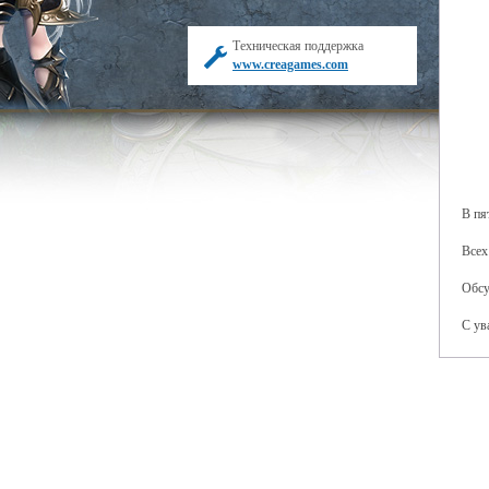
Техническая поддержка
www.creagames.com
В пя
Всех
Обсу
С ув