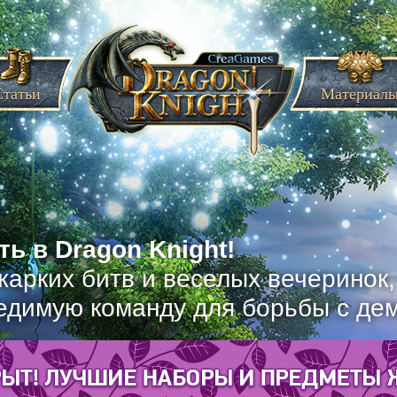
Статьи
Материал
ь в Dragon Knight!
жарких битв и веселых вечеринок
едимую команду для борьбы с де