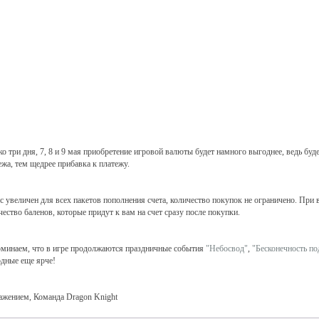
ко три дня, 7, 8 и 9 мая приобретение игровой валюты будет намного выгоднее, ведь бу
ежа, тем щедрее прибавка к платежу.
с увеличен для всех пакетов пополнения счета, количество покупок не ограничено. Пр
чество баленов, которые придут к вам на счет сразу после покупки.
минаем, что в игре продолжаются праздничные события
"Небосвод"
,
"Бесконечность по
дные еще ярче!
ажением, Команда Dragon Knight