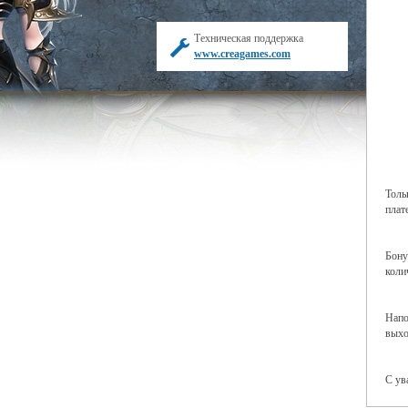
Техническая поддержка
www.creagames.com
Толь
плат
Бону
коли
Напо
выхо
С ув