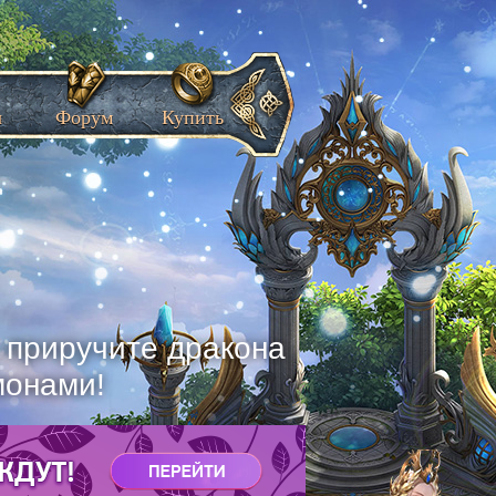
ы
Форум
Купить
, приручите дракона
монами!