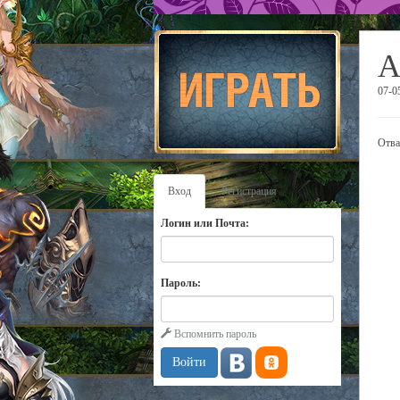
А
07-0
Отва
Вход
Регистрация
Логин или Почта:
Пароль:
Вспомнить пароль