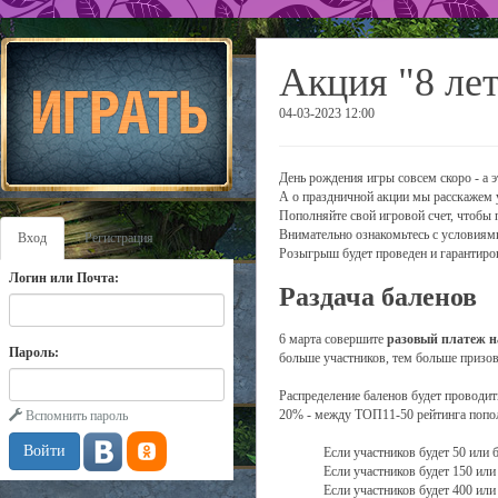
Акция "8 лет
04-03-2023 12:00
День рождения игры совсем скоро - а э
А о праздничной акции мы расскажем 
Пополняйте свой игровой счет, чтобы
Внимательно ознакомьтесь с условиям
Вход
Регистрация
Розыгрыш будет проведен и гарантиро
Логин или Почта:
Раздача баленов
6 марта совершите
разовый платеж н
Пароль:
больше участников, тем больше призов
Распределение баленов будет проводи
20% - между ТОП11-50 рейтинга попол
Вспомнить пароль
Если участников будет 50 или 
Если участников будет 150 или
Если участников будет 400 или