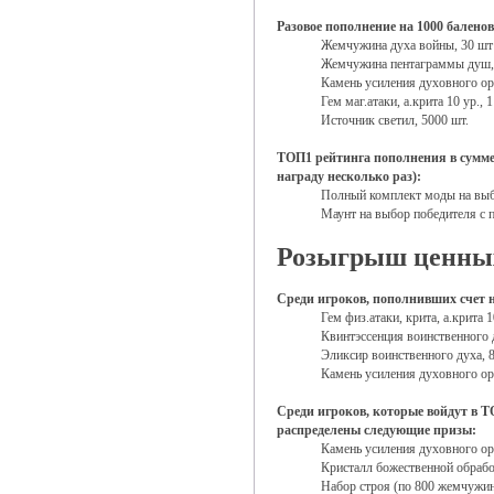
Разовое пополнение на 1000 балено
Жемчужина духа войны, 30 шт
Жемчужина пентаграммы душ,
Камень усиления духовного ор
Гем маг.атаки, а.крита 10 ур., 
Источник светил, 5000 шт.
ТОП1 рейтинга пополнения в сумме 
награду несколько раз):
Полный комплект моды на выб
Маунт на выбор победителя с
Розыгрыш ценны
Среди игроков, пополнивших счет н
Гем физ.атаки, крита, а.крита 1
Квинтэссенция воинственного д
Эликсир воинственного духа, 8
Камень усиления духовного ор
Среди игроков, которые войдут в Т
распределены следующие призы:
Камень усиления духовного ор
Кристалл божественной обработ
Набор строя (по 800 жемчужин 