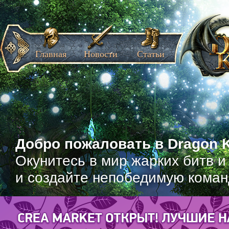
Главная
Новости
Статьи
Добро пожаловать в Dragon K
Окунитесь в мир жарких битв и
и создайте непобедимую коман