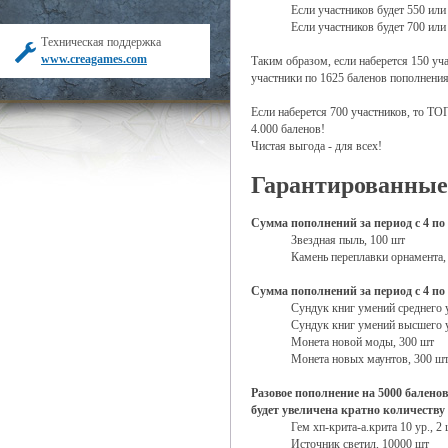
Если участников будет 550 или
Если участников будет 700 или
Техническая поддержка
www.creagames.com
Таким образом, если наберется 150 уч
участники по 1625 баленов пополнения 
Если наберется 700 участников, то ТОП
4.000 баленов!
Чистая выгода - для всех!
Гарантированные
Сумма пополнений за период с 4 по 
Звездная пыль, 100 шт
Камень переплавки орнамента,
Сумма пополнений за период с 4 по 
Сундук книг умений среднего 
Сундук книг умений высшего 
Монета новой моды, 300 шт
Монета новых маунтов, 300 ш
Разовое пополнение на 5000 баленов
будет увеличена кратно количеству 
Гем хп-крита-а.крита 10 ур., 2
Источник светил, 10000 шт