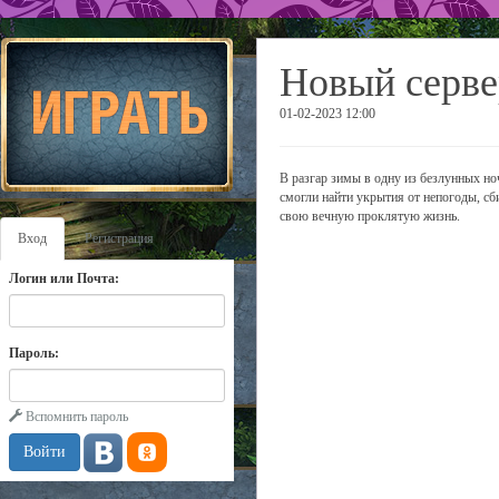
Новый серве
01-02-2023 12:00
В разгар зимы в одну из безлунных н
смогли найти укрытия от непогоды, сб
свою вечную проклятую жизнь.
Вход
Регистрация
Логин или Почта:
Пароль:
Вспомнить пароль