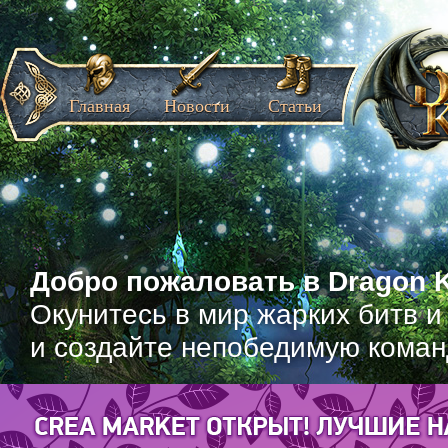
Главная
Новости
Статьи
Добро пожаловать в Dragon K
Окунитесь в мир жарких битв и
и создайте непобедимую коман