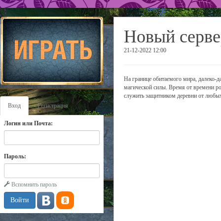
Новый серве
21-12-2022 12:00
На границе обитаемого мира, далеко-д
магической силы. Время от времени рож
служить защитником деревни от любых
Вход
Регистрация
Логин или Почта:
Пароль:
Вспомнить пароль