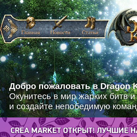
Главная
Новости
Статьи
Добро пожаловать в Dragon K
Окунитесь в мир жарких битв и
и создайте непобедимую коман