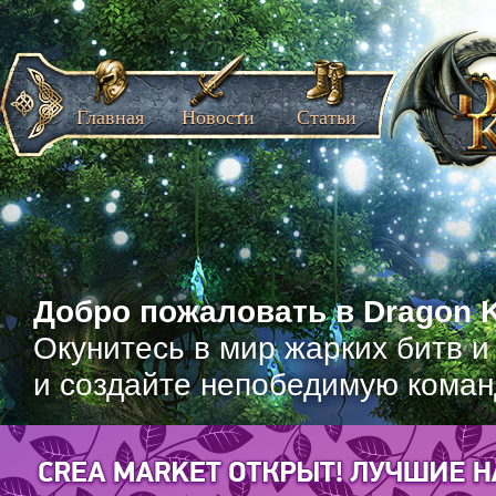
Главная
Новости
Статьи
Добро пожаловать в Dragon K
Окунитесь в мир жарких битв и
и создайте непобедимую коман