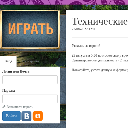
Технические
23-08-2022 12:00
Уважаемые игроки!
25 августа в 5:00
по московскому врем
Ориентировочная длительность - 2 часа
Вход
Регистрация
Пожалуйста, учтите данную информаци
Логин или Почта:
Пароль:
Вспомнить пароль