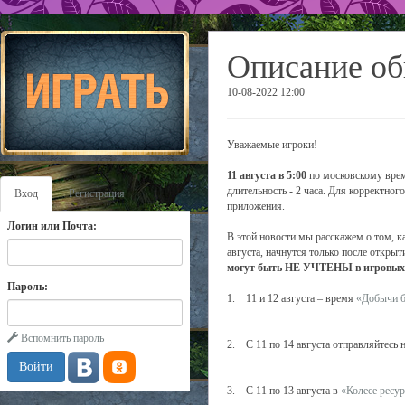
Описание об
10-08-2022 12:00
Уважаемые игроки!
11 августа в 5:00
по московскому врем
длительность - 2 часа. Для корректно
Вход
Регистрация
приложения.
Логин или Почта:
В этой новости мы расскажем о том, к
августа, начнутся только после открыт
могут быть НЕ УЧТЕНЫ в игровых с
Пароль:
1. 11 и 12 августа – время
«Добычи б
Вспомнить пароль
2. С 11 по 14 августа отправляйтесь 
3. С 11 по 13 августа в
«Колесе ресу