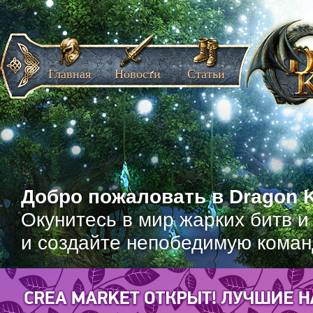
Главная
Новости
Статьи
Добро пожаловать в Dragon K
Окунитесь в мир жарких битв и
и создайте непобедимую коман