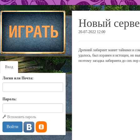
Новый серве
20-07-2022 12:00
Древний лабиринт манит тайнами и сок
удалось, был изранен и истощен, но вы
поэтому загадка лабиринта до сих пор 
Вход
Регистрация
Логин или Почта:
Пароль:
Вспомнить пароль