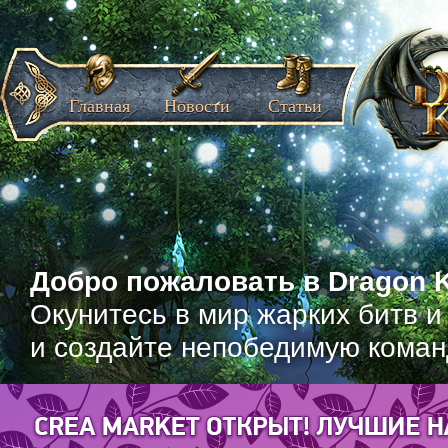
Главная
Новости
Статьи
Добро пожаловать в Dragon K
Окунитесь в мир жарких битв и
и создайте непобедимую коман