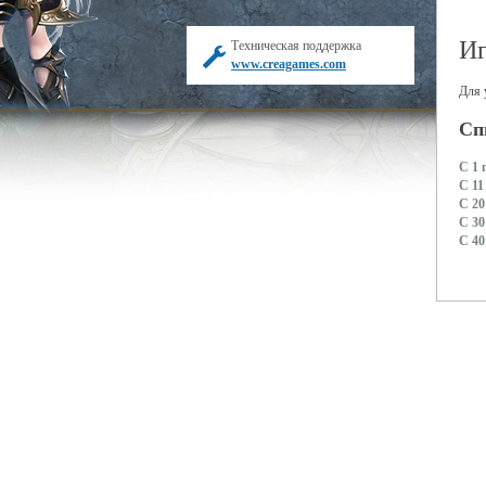
Иг
Техническая поддержка
www.creagames.com
Для 
Сп
С 1 
С 11
С 20
С 30
С 40