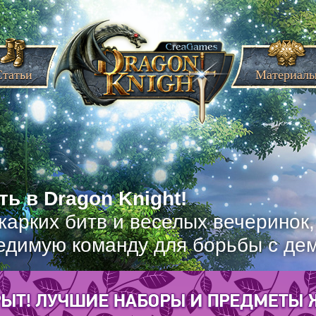
Статьи
Материал
ь в Dragon Knight!
жарких битв и веселых вечеринок
едимую команду для борьбы с де