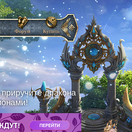
ы
Форум
Купить
, приручите дракона
монами!