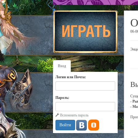
О
06-0
Энци
Вход
Регистрация
Логин или Почта:
Вы
Суще
Пароль:
- Ры
- Ма
Вспомнить пароль
Проп